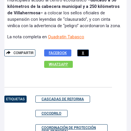
municipales acudió al centro ecoturístico
–ubicado a 56
kilómetros de la cabecera municipal y a 250 kilómetros
de Villahermosa–
a colocar los sellos oficiales de
suspensión con leyendas de “clausurado”, y con cinta
vinílica con la advertencia de “peligro” acordonaron la zona.
La nota completa en
Quadratín Tabasco
COMPARTIR
FACEBOOK
X
WHATSAPP
ETIQUETAS
CASCADAS DE REFORMA
COCODRILO
COORDINACIÓN DE PROTECCIÓN