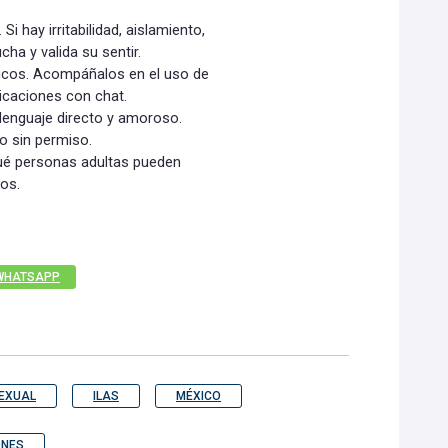
 hay irritabilidad, aislamiento,
ha y valida su sentir.
nicos. Acompáñalos en el uso de
licaciones con chat.
 lenguaje directo y amoroso.
o sin permiso.
qué personas adultas pueden
os.
WHATSAPP
EXUAL
ILAS
MÉXICO
ONES