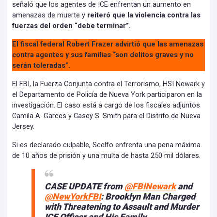
señaló que los agentes de ICE enfrentan un aumento en
amenazas de muerte y
reiteró que la violencia contra las
fuerzas del orden “debe terminar”.
El fiscal federal Robert Frazer advirtió que las amenazas
contra agentes y sus familias “son delitos graves y no
serán toleradas”.
El FBI, la Fuerza Conjunta contra el Terrorismo, HSI Newark y
el Departamento de Policía de Nueva York participaron en la
investigación. El caso está a cargo de los fiscales adjuntos
Camila A. Garces y Casey S. Smith para el Distrito de Nueva
Jersey.
Si es declarado culpable, Scelfo enfrenta una pena máxima
de 10 años de prisión y una multa de hasta 250 mil dólares.
CASE UPDATE from
@FBINewark
and
@NewYorkFBI
: Brooklyn Man Charged
with Threatening to Assault and Murder
ICE Officer and His Family