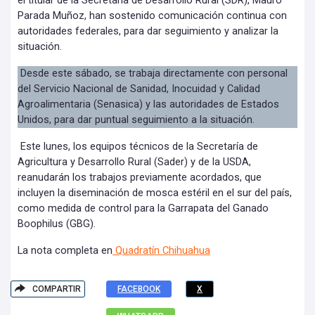
el titular de la Secretaría de Desarrollo Rural (SDR), Mauro
Parada Muñoz, han sostenido comunicación continua con
autoridades federales, para dar seguimiento y analizar la
situación.
Desde este sábado, se trabaja directamente con personal
del Servicio Nacional de Sanidad, Inocuidad y Calidad
Agroalimentaria (Senasica) y las autoridades de Estados
Unidos, para dar puntual seguimiento a la situación.
Este lunes, los equipos técnicos de la Secretaría de
Agricultura y Desarrollo Rural (Sader) y de la USDA,
reanudarán los trabajos previamente acordados, que
incluyen la diseminación de mosca estéril en el sur del país,
como medida de control para la Garrapata del Ganado
Boophilus (GBG).
La nota completa en
Quadratín Chihuahua
COMPARTIR
FACEBOOK
X