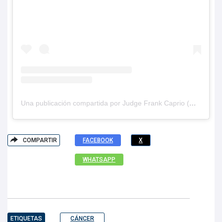
Una publicación compartida por Judge Frank Caprio (@therealfrankcaprio)
COMPARTIR
FACEBOOK
X
WHATSAPP
ETIQUETAS
CÁNCER