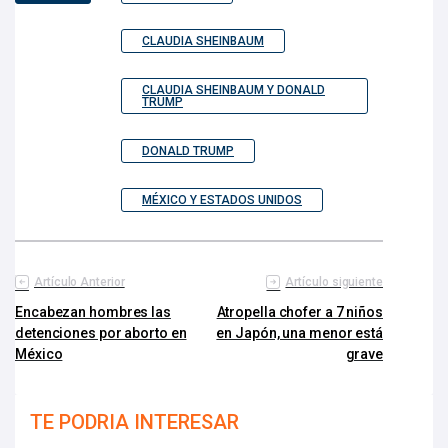
CLAUDIA SHEINBAUM
CLAUDIA SHEINBAUM Y DONALD
TRUMP
DONALD TRUMP
MÉXICO Y ESTADOS UNIDOS
Artículo Anterior
Artículo siguiente
Encabezan hombres las
Atropella chofer a 7 niños
detenciones por aborto en
en Japón, una menor está
México
grave
TE PODRIA INTERESAR