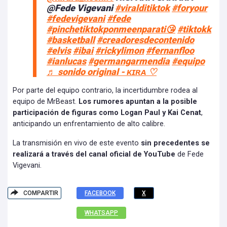
@Fede Vigevani
#viralditiktok
#foryour
#fedevigevani
#fede
#pinchetiktokponmeenparati😘
#tiktokk
#basketball
#creadoresdecontenido
#elvis
#ibai
#rickylimon
#fernanfloo
#ianlucas
#germangarmendia
#equipo
♬ sonido original - ᴋɪʀᴀ ♡
Por parte del equipo contrario, la incertidumbre rodea al
equipo de MrBeast.
Los rumores apuntan a la posible
participación de figuras como Logan Paul y Kai Cenat
,
anticipando un enfrentamiento de alto calibre.
La transmisión en vivo de este evento
sin precedentes se
realizará a través del canal oficial de YouTube
de Fede
Vigevani.
COMPARTIR
FACEBOOK
X
WHATSAPP