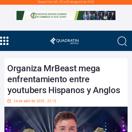
Nueva York, NY., EU a 09 de agosto de 2026
Organiza MrBeast mega
enfrentamiento entre
youtubers Hispanos y Anglos
24 de abril de 2025
,
22:15