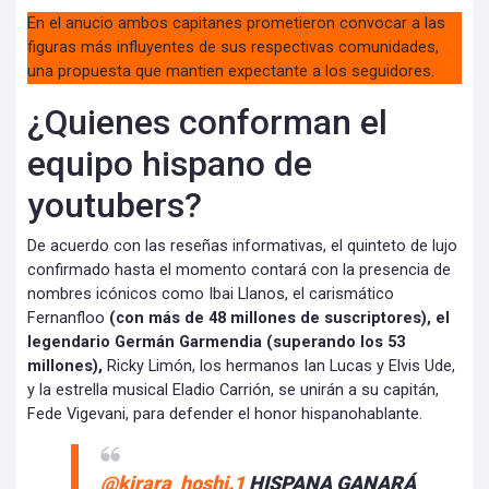
En el anucio ambos capitanes prometieron convocar a las
figuras más influyentes de sus respectivas comunidades,
una propuesta que mantien expectante a los seguidores.
¿Quienes conforman el
equipo hispano de
youtubers?
De acuerdo con las reseñas informativas, el quinteto de lujo
confirmado hasta el momento contará con la presencia de
nombres icónicos como Ibai Llanos, el carismático
Fernanfloo
(con más de 48 millones de suscriptores), el
legendario Germán Garmendia (superando los 53
millones),
Ricky Limón, los hermanos Ian Lucas y Elvis Ude,
y la estrella musical Eladio Carrión, se unirán a su capitán,
Fede Vigevani, para defender el honor hispanohablante.
@kirara_hoshi.1
HISPANA GANARÁ