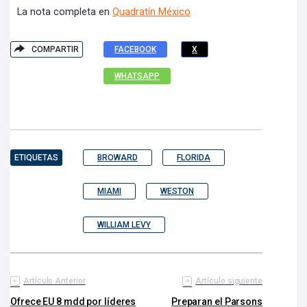
La nota completa en
Quadratín México
COMPARTIR
FACEBOOK
X
WHATSAPP
ETIQUETAS
BROWARD
FLORIDA
MIAMI
WESTON
WILLIAM LEVY
Artículo Anterior
Artículo siguiente
Ofrece EU 8 mdd por líderes
Preparan el Parsons