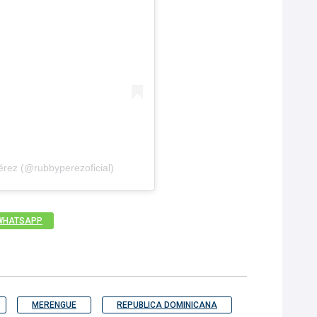
rez (@rubbyperezoficial)
WHATSAPP
MERENGUE
REPUBLICA DOMINICANA