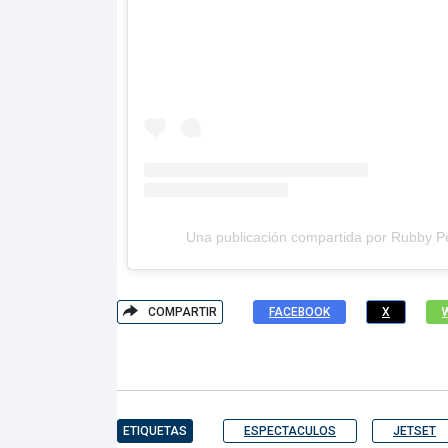
Una publicación compartida por Rubby Pé
COMPARTIR
FACEBOOK
X
ETIQUETAS
ESPECTACULOS
JETSET