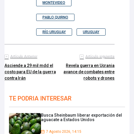
MONTEVIDEO
PABLO QUIRNO
RÍO URUGUAY
URUGUAY
Artículo Anterior
Artículo siguiente
Asciende a 29 mil mdd el
Revela guerra en Ucrania
costo para EU de la guerra
avance de combates entre
contra Irán
robots y drones
TE PODRIA INTERESAR
Busca Sheinbaum liberar exportación del
aguacate a Estados Unidos
7 Agosto 2026, 14:15