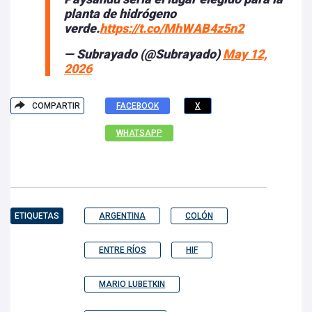
planta de hidrógeno
verde.
https://t.co/MhWAB4z5n2
— Subrayado (@Subrayado)
May 12,
2026
COMPARTIR
FACEBOOK
X
WHATSAPP
ETIQUETAS
ARGENTINA
COLÓN
ENTRE RÍOS
HIF
MARIO LUBETKIN