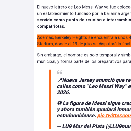
El nuevo letrero de Leo Messi Way ya fue colocad
un establecimiento fundado por la bailarina argen
servido como punto de reunión e intercambio 
compatriotas.
Además, Berkeley Heights se encuentra a unos 4
Stadium, donde el 19 de julio se disputará la final
Sin embargo, el nombre es solo temporal y simb
municipal, y forma parte de los preparativos par
📍Nueva Jersey anunció que r
calles como “Leo Messi Way” en
2026.
⚽ La figura de Messi sigue cre
y ahora también quedará inmort
estadounidense.
pic.twitter.c
— LU9 Mar del Plata (@LU9mar