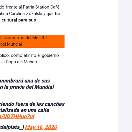
o frente al Patria Station Café,
tina Carolina Zokalski y que
ha
cultural para sus
0 kilómetros del MetLife
 del Mundial.
ólico, como afirmó el gobierno
a la Copa del Mundo.
enombrará una de sus
 la previa del Mundial
ciendo fuera de las canchas
alizada en una calle
om/UD7HHuo7uI
delplata_)
May 16, 2026