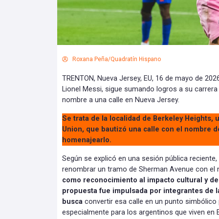
Roxana Peña/Quadratín Hispano
TRENTON, Nueva Jersey, EU, 16 de mayo de 2026.-
Lionel Messi, sigue sumando logros a su carrera
nombre a una calle en Nueva Jersey.
Se trata de la localidad de Berkeley Heights,
Union, que bautizó una calle con el nombre de
homenajearlo.
Según se explicó en una sesión pública reciente
renombrar un tramo de Sherman Avenue con el
como reconocimiento al impacto cultural y de
propuesta fue impulsada por integrantes de l
busca
convertir esa calle en un punto simbólico 
especialmente para los argentinos que viven en 