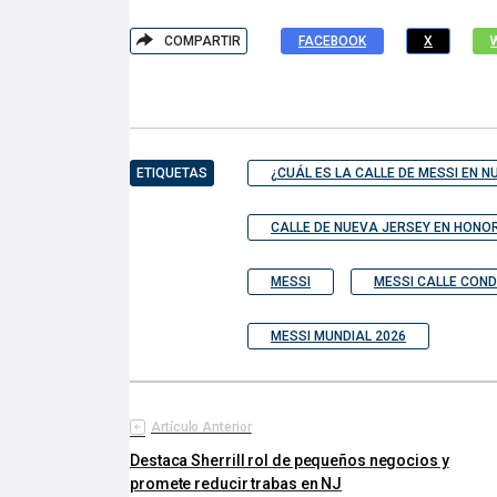
COMPARTIR
FACEBOOK
X
ETIQUETAS
¿CUÁL ES LA CALLE DE MESSI EN 
CALLE DE NUEVA JERSEY EN HONOR
MESSI
MESSI CALLE CON
MESSI MUNDIAL 2026
Artículo Anterior
Destaca Sherrill rol de pequeños negocios y
promete reducir trabas en NJ