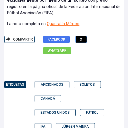
exclusivamente por medio de un sorteo
con previo
registro en la página oficial de la Federación Internacional de
Fútbol Asociación (FIFA).
La nota completa en
Quadratín México
COMPARTIR
FACEBOOK
X
WHATSAPP
ETIQUETAS
AFICIONADOS
BOLETOS
CANADÁ
ESTADOS UNIDOS
FÚTBOL
IFA
JÜRGEN MAINKA