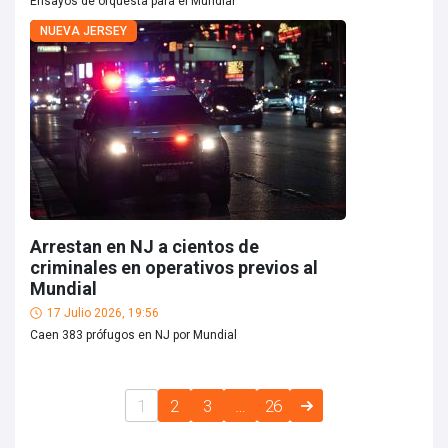
Ensayos de orquesta para el Mundial
NUEVA JERSEY
Arrestan en NJ a cientos de
criminales en operativos previos al
Mundial
17 Julio 2026, 19:56
Caen 383 prófugos en NJ por Mundial
1
2
3
…
26