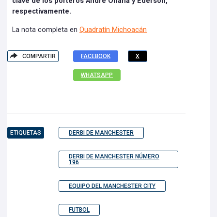
clave de los porteros André Onana y Ederson,
respectivamente.
La nota completa en
Quadratín Michoacán
COMPARTIR
FACEBOOK
X
WHATSAPP
ETIQUETAS
DERBI DE MANCHESTER
DERBI DE MANCHESTER NÚMERO
196
EQUIPO DEL MANCHESTER CITY
FUTBOL