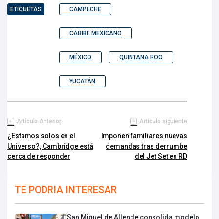
ETIQUETAS
CAMPECHE
CARIBE MEXICANO
MÉXICO
QUINTANA ROO
YUCATÁN
Artículo Anterior
Artículo siguiente
¿Estamos solos en el
Imponen familiares nuevas
Universo?, Cambridge está
demandas tras derrumbe
cerca de responder
del Jet Set en RD
TE PODRIA INTERESAR
San Miguel de Allende consolida modelo