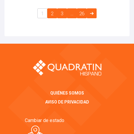
1
2
3
…
26
QUIÉNES SOMOS
AVISO DE PRIVACIDAD
Cambiar de estado