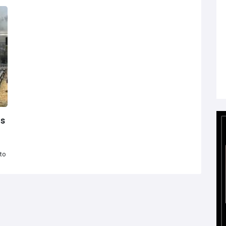
os
ito