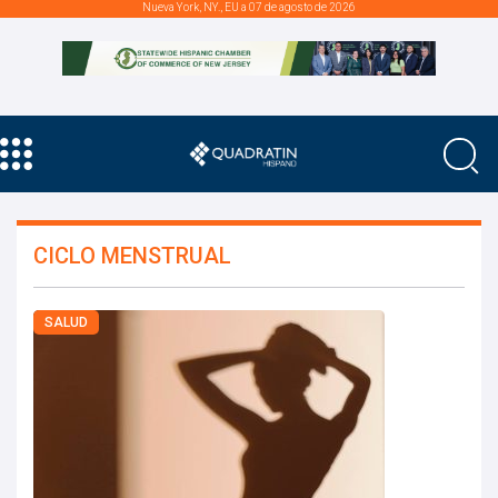
Nueva York, NY., EU a 07 de agosto de 2026
CICLO MENSTRUAL
SALUD