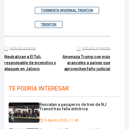
TORMENTA INVERNAL TRENTON
TRENTON
Artículo Anterior
Artículo siguiente
Neutralizan a El Tuli,
Amenaza Trump con más
responsable de incendios y
aranceles a países que
ataques en Jalisco
aprovechen fallo judicial
TE PODRIA INTERESAR
Rescatan a pasajeros de tren de NJ
Transit tras falla eléctrica
8 Agosto 2026, 11:40