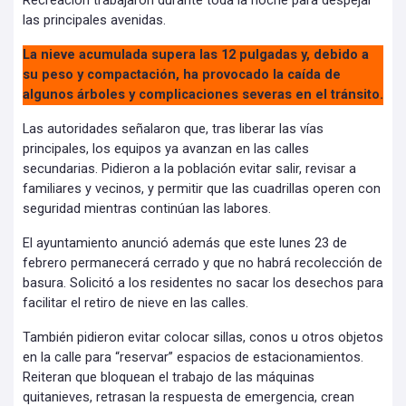
Recreación trabajaron durante toda la noche para despejar
las principales avenidas.
La nieve acumulada supera las 12 pulgadas y, debido a
su peso y compactación, ha provocado la caída de
algunos árboles y complicaciones severas en el tránsito.
Las autoridades señalaron que, tras liberar las vías
principales, los equipos ya avanzan en las calles
secundarias. Pidieron a la población evitar salir, revisar a
familiares y vecinos, y permitir que las cuadrillas operen con
seguridad mientras continúan las labores.
El ayuntamiento anunció además que este lunes 23 de
febrero permanecerá cerrado y que no habrá recolección de
basura. Solicitó a los residentes no sacar los desechos para
facilitar el retiro de nieve en las calles.
También pidieron evitar colocar sillas, conos u otros objetos
en la calle para “reservar” espacios de estacionamientos.
Reiteran que bloquean el trabajo de las máquinas
quitanieves, retrasan la respuesta de emergencia, crean