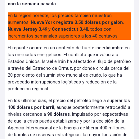
con la semana pasada.
En la región noreste, los precios también muestran
aumentos:
Nueva York registra 3.50 dólares por galón
,
Nueva Jersey 3.49
y
Connecticut 3.48
, todos con
incrementos semanales superiores a los 40 centavos.
El repunte ocurre en un contexto de fuerte incertidumbre en
los mercados energéticos. El conflicto que involucra a
Estados Unidos, Israel e Irán ha afectado el flujo de petróleo
a través del Estrecho de Ormuz, por donde circula cerca del
20 por ciento del suministro mundial de crudo, lo que ha
provocado interrupciones logísticas y reducción de la
producción regional.
En los últimos días, el precio del petróleo llegó a superar los
100 dólares por barril
, aunque posteriormente retrocedió a
niveles cercanos a
90 dólares
, impulsado por expectativas
de que la crisis pueda estabilizarse y por la decisión de la
Agencia Internacional de la Energía de liberar 400 millones
de barriles de reservas estratégicas, la mayor liberación de