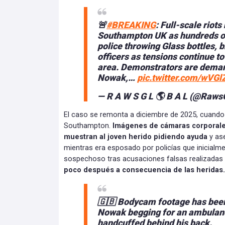
🚨
#BREAKING
: Full-scale riots
Southampton UK as hundreds of 
police throwing Glass bottles, b
officers as tensions continue t
area. Demonstrators are deman
Nowak,…
pic.twitter.com/wVGl
— R A W S G L 🌎 B A L (@Raws
El caso se remonta a diciembre de 2025, cuand
Southampton.
Imágenes de cámaras corporale
muestran al joven herido pidiendo ayuda
y as
mientras era esposado por policías que inicialm
sospechoso tras acusaciones falsas realizadas 
poco después a consecuencia de las heridas.
🇬🇧 Bodycam footage has bee
Nowak begging for an ambulan
handcuffed behind his back.