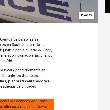
Pixabay
 Cientos de personas se
urbios en Southampton, Reino
r justicia por la muerte de Henry
enerado indignación nacional por
e sufrió.
a local y posteriormente se
. Durante los disturbios,
rillos, piedras y contenedores
 despliegue de unidades
ente los cánticos de “I can’t
 las últimas palabras de Nowak.