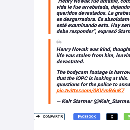
"Henry Nowak fue amable, cons
vida le fue arrebatada, dejando
queridos devastados. La grabac
es desgarradora. Es absolutame
esté examinando esto. Hay seri
debe responder", expresó Star
Henry Nowak was kind, thought
life was stolen from him, leavi
devastated.
The bodycam footage is harrowin
that the IOPC is looking at this
questions for the police to answ
pic.twitter.com/0KVvnR6nK7
— Keir Starmer (@Keir_Starme
COMPARTIR
FACEBOOK
X