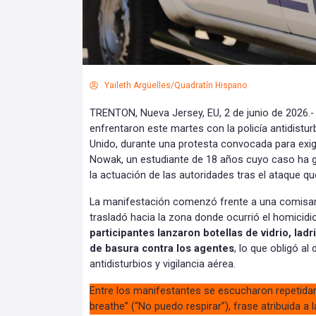
Yaileth Argüelles/Quadratín Hispano
TRENTON, Nueva Jersey, EU, 2 de junio de 2026.-
enfrentaron este martes con la policía antidist
Unido, durante una protesta convocada para exigi
Nowak, un estudiante de 18 años cuyo caso ha g
la actuación de las autoridades tras el ataque qu
La manifestación comenzó frente a una comisarí
trasladó hacia la zona donde ocurrió el homicidio
participantes lanzaron botellas de vidrio, lad
de basura contra los agentes
, lo que obligó al
antidisturbios y vigilancia aérea.
Entre los manifestantes se escucharon repetidam
breathe” (“No puedo respirar”), frase atribuida a