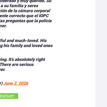
iderado y muy querido. Su
 a su familia y seres
ión de la cámara corporal
nte correcto que el IOPC
as preguntas que la policía
mer.
ful and much-loved. His
ng his family and loved ones
g. It’s absolutely right
. There are serious
er.
r)
June 2, 2026
WHATSAPP