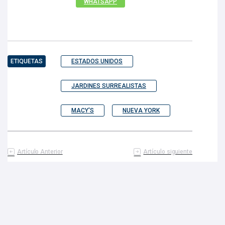
WHATSAPP
ETIQUETAS
ESTADOS UNIDOS
JARDINES SURREALISTAS
MACY'S
NUEVA YORK
Artículo Anterior
Artículo siguiente
Honran con Misa Exequial al
Mole en polvo: el peculiar
Papa Francisco en la
emprendimiento de una
Catedral de CDMX
familia de México
TE PODRIA INTERESAR