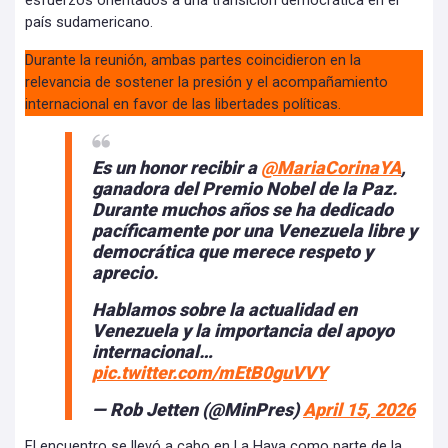
esfuerzos orientados a una transición democrática en el
país sudamericano.
Durante la reunión, ambas partes coincidieron en la
relevancia de sostener la presión y el acompañamiento
internacional en favor de las libertades políticas.
Es un honor recibir a
@MariaCorinaYA
,
ganadora del Premio Nobel de la Paz.
Durante muchos años se ha dedicado
pacíficamente por una Venezuela libre y
democrática que merece respeto y
aprecio.
Hablamos sobre la actualidad en
Venezuela y la importancia del apoyo
internacional…
pic.twitter.com/mEtB0guVVY
— Rob Jetten (@MinPres)
April 15, 2026
El encuentro se llevó a cabo en La Haya como parte de la