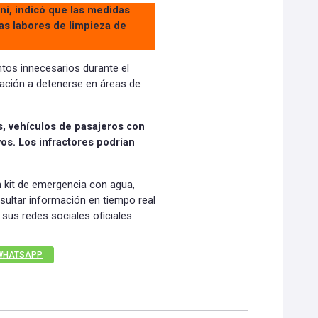
ni, indicó que las medidas
 las labores de limpieza de
ntos innecesarios durante el
lación a detenerse en áreas de
os, vehículos de pasajeros con
os. Los infractores podrían
 kit de emergencia con agua,
ultar información en tiempo real
sus redes sociales oficiales.
WHATSAPP