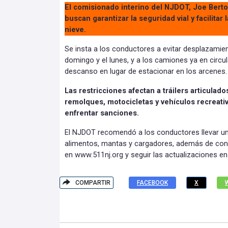
El comisionado interino del NJDOT, Joe Berto
buscan garantizar la seguridad vial y facilitar
nieve.
Se insta a los conductores a evitar desplazamie
domingo y el lunes, y a los camiones ya en circu
descanso en lugar de estacionar en los arcenes.
Las restricciones afectan a tráilers articulad
remolques, motocicletas y vehículos recreativ
enfrentar sanciones.
El NJDOT recomendó a los conductores llevar un
alimentos, mantas y cargadores, además de cons
en www.511nj.org y seguir las actualizaciones en 
COMPARTIR
FACEBOOK
X