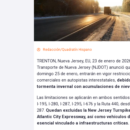
Redacción/Quadratín Hispano
TRENTON, Nueva Jersey, EU, 23 de enero de 2026
Transporte de Nueva Jersey (NJDOT) anunció que,
domingo 25 de enero, entrarán en vigor restricci
comerciales en autopistas interestatales,
debido
tormenta invernal con acumulaciones de nieve
Las limitaciones se aplicarán en ambos sentidos de
I-195, I-280, I-287, I-295, I-676 y la Ruta 440, de
287.
Quedan excluidas la New Jersey Turnpike,
Atlantic City Expressway, así como vehículos 
esencial vinculado a infraestructuras críticas.