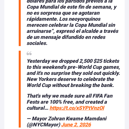
dólares para los partidos previos a la
Copa Mundial de este fin de semana, y
no es sorpresa que se agotaran
rápidamente. Los neoyorquinos
merecen celebrar la Copa Mundial sin
arruinarse”, expresó el alcalde a través
de un mensaje difundido en redes
sociales.
Yesterday we dropped 2,500 $25 tickets
to this weekend's pre-World Cup games,
and it's no surprise they sold out quickly.
New Yorkers deserve to celebrate the
World Cup without breaking the bank.
That's why we made sure all FIFA Fan
Fests are 100% free, and created a
cultural…
https://t.co/xSYPtVnzOl
— Mayor Zohran Kwame Mamdani
(@NYCMayor)
June 2, 2026