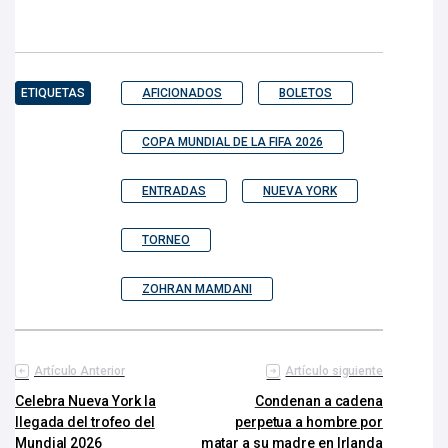
ETIQUETAS
AFICIONADOS
BOLETOS
COPA MUNDIAL DE LA FIFA 2026
ENTRADAS
NUEVA YORK
TORNEO
ZOHRAN MAMDANI
Artículo Anterior
Artículo siguiente
Celebra Nueva York la
Condenan a cadena
llegada del trofeo del
perpetua a hombre por
Mundial 2026
matar a su madre en Irlanda