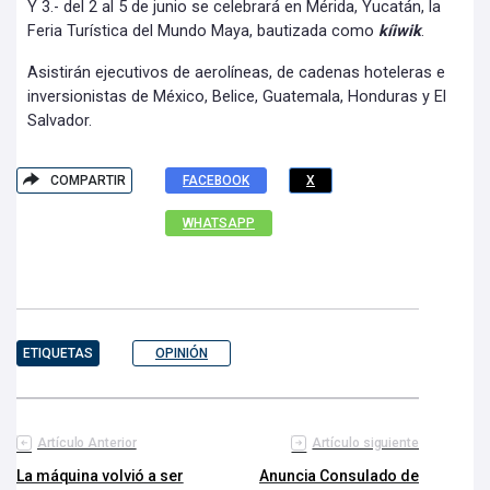
Y 3.- del 2 al 5 de junio se celebrará en Mérida, Yucatán, la
Feria Turística del Mundo Maya, bautizada como
kíiwik
.
Asistirán ejecutivos de aerolíneas, de cadenas hoteleras e
inversionistas de México, Belice, Guatemala, Honduras y El
Salvador.
COMPARTIR
FACEBOOK
X
WHATSAPP
ETIQUETAS
OPINIÓN
Artículo Anterior
Artículo siguiente
La máquina volvió a ser
Anuncia Consulado de