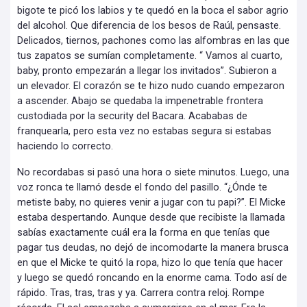
bigote te picó los labios y te quedó en la boca el sabor agrio
del alcohol. Que diferencia de los besos de Raúl, pensaste.
Delicados, tiernos, pachones como las alfombras en las que
tus zapatos se sumían completamente. “ Vamos al cuarto,
baby, pronto empezarán a llegar los invitados”. Subieron a
un elevador. El corazón se te hizo nudo cuando empezaron
a ascender. Abajo se quedaba la impenetrable frontera
custodiada por la security del Bacara. Acababas de
franquearla, pero esta vez no estabas segura si estabas
haciendo lo correcto.
No recordabas si pasó una hora o siete minutos. Luego, una
voz ronca te llamó desde el fondo del pasillo. “¿Ónde te
metiste baby, no quieres venir a jugar con tu papi?”. El Micke
estaba despertando. Aunque desde que recibiste la llamada
sabías exactamente cuál era la forma en que tenías que
pagar tus deudas, no dejó de incomodarte la manera brusca
en que el Micke te quitó la ropa, hizo lo que tenía que hacer
y luego se quedó roncando en la enorme cama. Todo así de
rápido. Tras, tras, tras y ya. Carrera contra reloj. Rompe