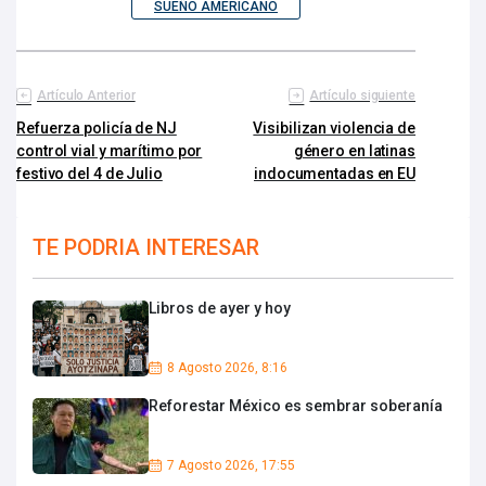
SUEÑO AMERICANO
Artículo Anterior
Artículo siguiente
Refuerza policía de NJ
Visibilizan violencia de
control vial y marítimo por
género en latinas
festivo del 4 de Julio
indocumentadas en EU
TE PODRIA INTERESAR
Libros de ayer y hoy
8 Agosto 2026, 8:16
Reforestar México es sembrar soberanía
7 Agosto 2026, 17:55