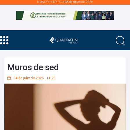
Nueva York, NY., EU a 08 de agosto de 2026
Muros de sed
04 de julio de 2025
,
11:20