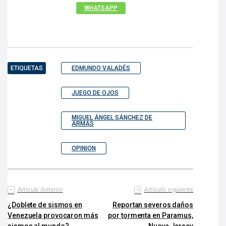
WHATSAPP
ETIQUETAS
EDMUNDO VALADÉS
JUEGO DE OJOS
MIGUEL ÁNGEL SÁNCHEZ DE
ARMAS
OPINION
Artículo Anterior
Artículo siguiente
¿Doblete de sismos en
Reportan severos daños
Venezuela provocaron más
por tormenta en Paramus,
sismos al mundo?
Nueva Jersey