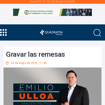
Nueva York, NY., EU a 06 de agosto de 2026
Gravar las remesas
26 de mayo de 2025
,
11:40