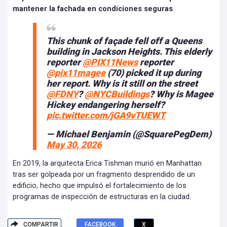
mantener la fachada en condiciones seguras
.
This chunk of façade fell off a Queens
building in Jackson Heights. This elderly
reporter
@PIX11News
reporter
@pix11magee
(70) picked it up during
her report. Why is it still on the street
@FDNY
?
@NYCBuildings
? Why is Magee
Hickey endangering herself?
pic.twitter.com/jGA9vTUEWT
— Michael Benjamin (@SquarePegDem)
May 30, 2026
En 2019, la arquitecta Erica Tishman murió en Manhattan
tras ser golpeada por un fragmento desprendido de un
edificio, hecho que impulsó el fortalecimiento de los
programas de inspección de estructuras en la ciudad.
COMPARTIR
FACEBOOK
X