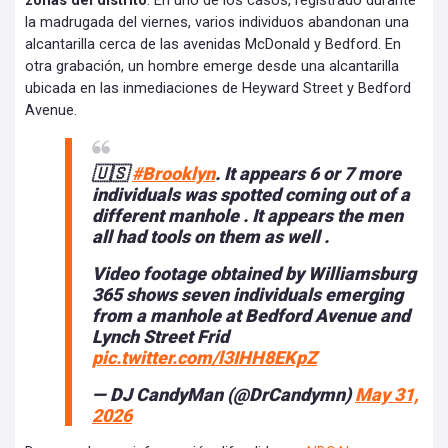
zonas del distrito
. En uno de los casos, registrado durante
la madrugada del viernes, varios individuos abandonan una
alcantarilla cerca de las avenidas McDonald y Bedford. En
otra grabación, un hombre emerge desde una alcantarilla
ubicada en las inmediaciones de Heyward Street y Bedford
Avenue.
🇺🇸
#Brooklyn
. It appears 6 or 7 more
individuals was spotted coming out of a
different manhole . It appears the men
all had tools on them as well .
Video footage obtained by Williamsburg
365 shows seven individuals emerging
from a manhole at Bedford Avenue and
Lynch Street Frid
pic.twitter.com/l3IHH8EKpZ
— DJ CandyMan (@DrCandymn)
May 31,
2026