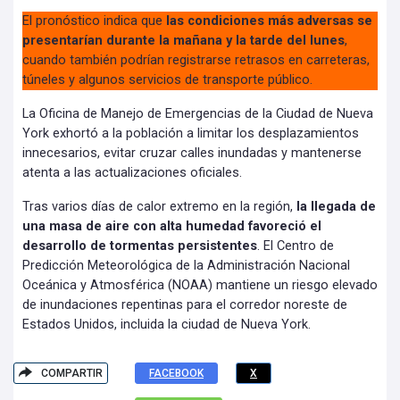
El pronóstico indica que
las condiciones más adversas se
presentarían durante la mañana y la tarde del lunes
,
cuando también podrían registrarse retrasos en carreteras,
túneles y algunos servicios de transporte público.
La Oficina de Manejo de Emergencias de la Ciudad de Nueva
York exhortó a la población a limitar los desplazamientos
innecesarios, evitar cruzar calles inundadas y mantenerse
atenta a las actualizaciones oficiales.
Tras varios días de calor extremo en la región,
la llegada de
una masa de aire con alta humedad favoreció el
desarrollo de tormentas persistentes
. El Centro de
Predicción Meteorológica de la Administración Nacional
Oceánica y Atmosférica (NOAA) mantiene un riesgo elevado
de inundaciones repentinas para el corredor noreste de
Estados Unidos, incluida la ciudad de Nueva York.
COMPARTIR
FACEBOOK
X