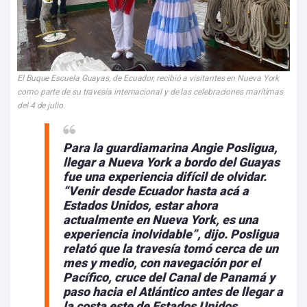
El Buque Escuela Guayas, de Ecuador, recibió a visitantes en Nueva York
como parte de su travesía internacional y de las celebraciones marítimas
del 4 de julio.
Para la guardiamarina Angie Posligua,
llegar a Nueva York a bordo del Guayas
fue una experiencia difícil de olvidar.
“Venir desde Ecuador hasta acá a
Estados Unidos,
estar ahora
actualmente en Nueva York, es una
experiencia inolvidable”, dijo.
Posligua
relató que la travesía tomó cerca de un
mes y medio, con navegación por el
Pacífico, cruce del Canal de Panamá y
paso hacia el Atlántico antes de llegar a
la costa este de Estados Unidos.