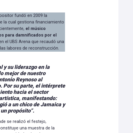
positor fundó en 2009 la
 la cual gestiona financiamiento
ecientemente,
el músico
os para damnificados por el
o en el UBS Arena que recaudó una
 las labores de reconstrucción.
l y su liderazgo en la
lo mejor de nuestro
Antonio Reynoso al
o.
Por su parte, el intérprete
ento hacia el sector
artística, manifestando:
ogió a un chico de Jamaica y
 un propósito”.
de se realizó el festejo,
constituye una muestra de la