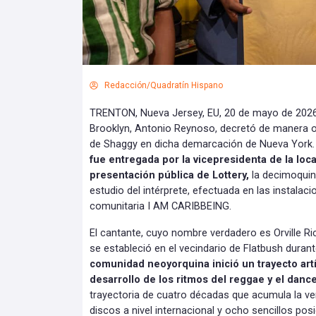
Redacción/Quadratín Hispano
TRENTON, Nueva Jersey, EU, 20 de mayo de 2026.- 
Brooklyn, Antonio Reynoso, decretó de manera of
de Shaggy en dicha demarcación de Nueva York
fue entregada por la vicepresidenta de la loca
presentación pública de Lottery,
la decimoquin
estudio del intérprete, efectuada en las instalac
comunitaria I AM CARIBBEING.
El cantante, cuyo nombre verdadero es Orville Ri
se estableció en el vecindario de Flatbush duran
comunidad neoyorquina inició un trayecto art
desarrollo de los ritmos del reggae y el danc
trayectoria de cuatro décadas que acumula la v
discos a nivel internacional y ocho sencillos posi