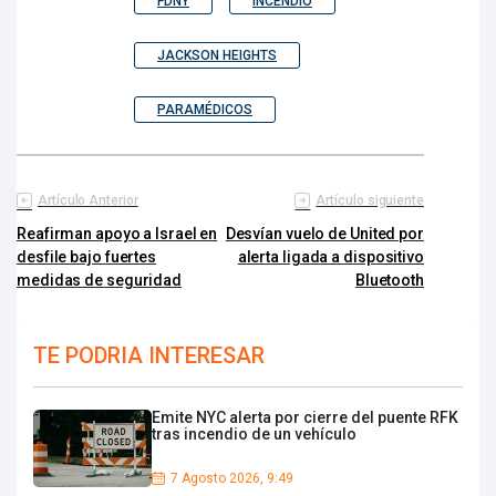
FDNY
INCENDIO
JACKSON HEIGHTS
PARAMÉDICOS
Artículo Anterior
Artículo siguiente
Reafirman apoyo a Israel en
Desvían vuelo de United por
desfile bajo fuertes
alerta ligada a dispositivo
medidas de seguridad
Bluetooth
TE PODRIA INTERESAR
Emite NYC alerta por cierre del puente RFK
tras incendio de un vehículo
7 Agosto 2026, 9:49