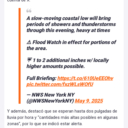
cuenta de X.
A slow-moving coastal low will bring
periods of showers and thunderstorms
through this evening, heavy at times
⚠️ Flood Watch in effect for portions of
the area.
☔ 1 to 2 additional inches w/ locally
higher amounts possible.
Full Briefing:
https://t.co/610UeEEOhv
pic.twitter.com/fxzWLsWOfU
— NWS New York NY
(@NWSNewYorkNY)
May 9, 2025
Y además, destacó que se esperan hasta dos pulgadas de
lluvia por hora y “cantidades más altas posibles en algunas
zonas”, por lo que se indicó estar alerta.