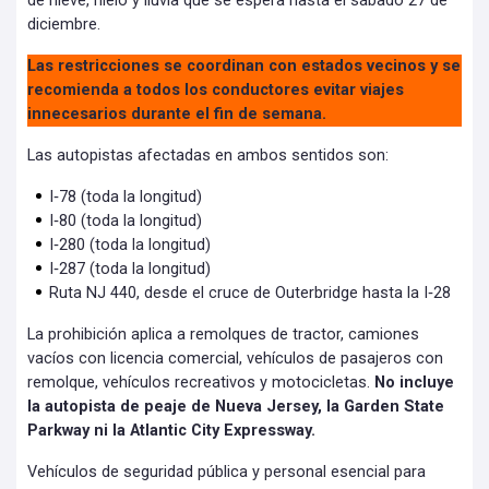
de nieve, hielo y lluvia que se espera hasta el sábado 27 de
diciembre.
Las restricciones se coordinan con estados vecinos y se
recomienda a todos los conductores evitar viajes
innecesarios durante el fin de semana.
Las autopistas afectadas en ambos sentidos son:
I‑78 (toda la longitud)
I‑80 (toda la longitud)
I‑280 (toda la longitud)
I‑287 (toda la longitud)
Ruta NJ 440, desde el cruce de Outerbridge hasta la I‑28
La prohibición aplica a remolques de tractor, camiones
vacíos con licencia comercial, vehículos de pasajeros con
remolque, vehículos recreativos y motocicletas.
No incluye
la autopista de peaje de Nueva Jersey, la Garden State
Parkway ni la Atlantic City Expressway.
Vehículos de seguridad pública y personal esencial para