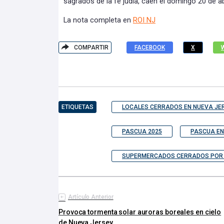
sagrados de la fe judía, caen el domingo 20 de ab
La nota completa en
ROI NJ
COMPARTIR
FACEBOOK
X
ETIQUETAS
LOCALES CERRADOS EN NUEVA JE
PASCUA 2025
PASCUA EN
SUPERMERCADOS CERRADOS POR 
Artículo Anterior
Provoca tormenta solar auroras boreales en cielo
de Nueva Jersey