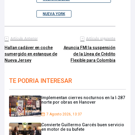
NUEVA YORK
Artículo Anterior
Artículo siguiente
Hallan cadáver en coche
Anuncia FMI la suspensión
sumergido en estanque de
de la Línea de Crédito
Nueva Jersey
Flexible para Colombia
TE PODRIA INTERESAR
Implementan cierres nocturnos en la I‑287
norte por obras en Hanover
7 Agosto 2026, 13:37
Convierte Guillermo Garcés buen servicio
en motor de su bufete