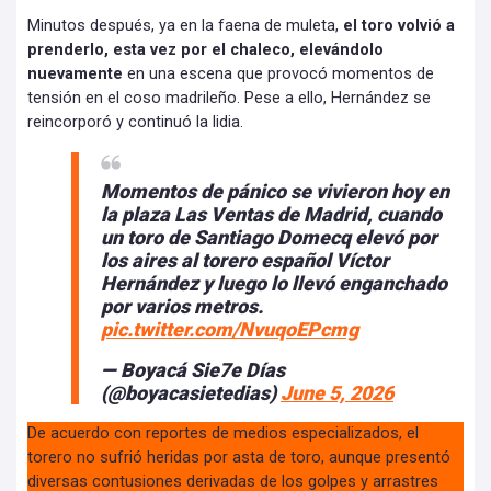
Minutos después, ya en la faena de muleta,
el toro volvió a
prenderlo, esta vez por el chaleco, elevándolo
nuevamente
en una escena que provocó momentos de
tensión en el coso madrileño. Pese a ello, Hernández se
reincorporó y continuó la lidia.
Momentos de pánico se vivieron hoy en
la plaza Las Ventas de Madrid, cuando
un toro de Santiago Domecq elevó por
los aires al torero español Víctor
Hernández y luego lo llevó enganchado
por varios metros.
pic.twitter.com/NvuqoEPcmg
— Boyacá Sie7e Días
(@boyacasietedias)
June 5, 2026
De acuerdo con reportes de medios especializados, el
torero no sufrió heridas por asta de toro, aunque presentó
diversas contusiones derivadas de los golpes y arrastres