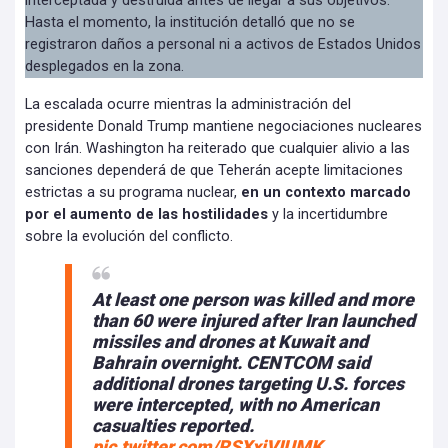
interceptada y destruida antes de llegar a sus objetivos.
Hasta el momento, la institución detalló que no se
registraron daños a personal ni a activos de Estados Unidos
desplegados en la zona.
La escalada ocurre mientras la administración del
presidente Donald Trump mantiene negociaciones nucleares
con Irán. Washington ha reiterado que cualquier alivio a las
sanciones dependerá de que Teherán acepte limitaciones
estrictas a su programa nuclear,
en un contexto marcado
por el aumento de las hostilidades
y la incertidumbre
sobre la evolución del conflicto.
At least one person was killed and more
than 60 were injured after Iran launched
missiles and drones at Kuwait and
Bahrain overnight. CENTCOM said
additional drones targeting U.S. forces
were intercepted, with no American
casualties reported.
pic.twitter.com/RSXxiVIUMK