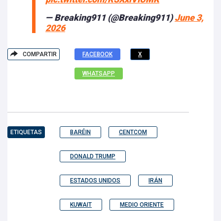
— Breaking911 (@Breaking911)
June 3,
2026
COMPARTIR
FACEBOOK
X
WHATSAPP
ETIQUETAS
BARÉIN
CENTCOM
DONALD TRUMP
ESTADOS UNIDOS
IRÁN
KUWAIT
MEDIO ORIENTE