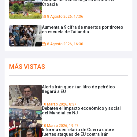
Croacia
8 Agosto 2026, 17:36
Aumenta a 9 cifra de muertos por tiroteo
en escuela de Tailandia
8 Agosto 2026, 16:30
MÁS VISTAS
Alerta Irán que ni un litro de petróleo
llegará a EU
10 Marzo 2026, 8:37
Debaten el impacto económico y social
del Mundial en NJ
10 Marzo 2026, 19:47
Informa secretario de Guerra sobre
fuertes ataques de EU contra Irán