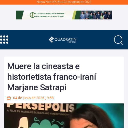
Nueva York, NY., EU a 09 de agosto de 2026
Muere la cineasta e
historietista franco-iraní
Marjane Satrapi
04 de junio de 2026
,
9:58