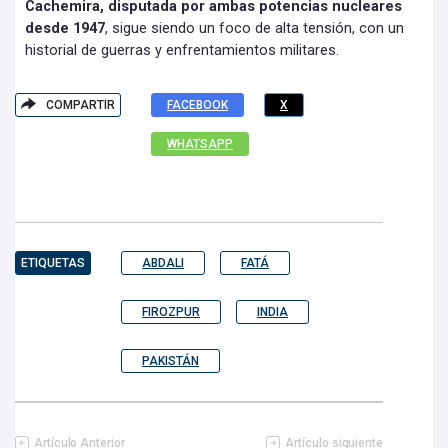
Cachemira, disputada por ambas potencias nucleares
desde 1947
, sigue siendo un foco de alta tensión, con un
historial de guerras y enfrentamientos militares.
COMPARTIR
FACEBOOK
X
WHATSAPP
ETIQUETAS
ABDALI
FATÁ
FIROZPUR
INDIA
PAKISTÁN
Artículo Anterior
Artículo siguiente