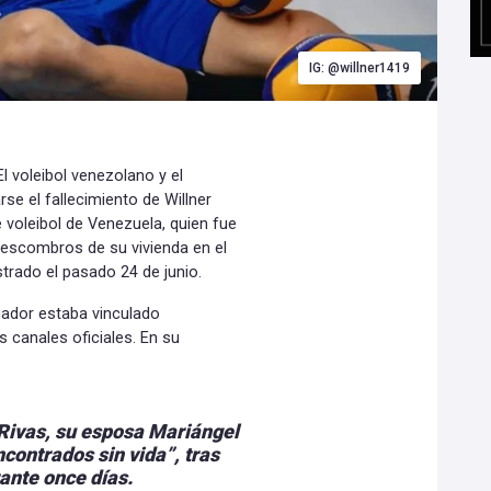
IG: @willner1419
l voleibol venezolano y el
rse el fallecimiento de Willner
e voleibol de Venezuela, quien fue
s escombros de su vivienda en el
strado el pasado 24 de junio.
gador estaba vinculado
 canales oficiales. En su
Rivas, su esposa Mariángel
ncontrados sin vida”, tras
nte once días.