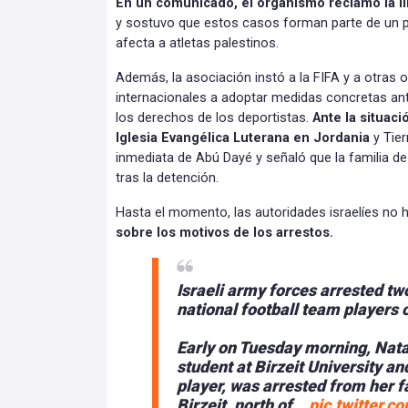
En un comunicado, el organismo reclamó la l
y sostuvo que estos casos forman parte de un p
afecta a atletas palestinos.
Además, la asociación instó a la FIFA y a otras 
internacionales a adoptar medidas concretas ant
los derechos de los deportistas.
Ante la situaci
Iglesia Evangélica Luterana en Jordania
y Tier
inmediata de Abú Dayé y señaló que la familia d
tras la detención.
Hasta el momento, las autoridades israelíes no
sobre los motivos de los arrestos.
Israeli army forces arrested t
national football team players 
Early on Tuesday morning, Nata
student at Birzeit University a
player, was arrested from her f
Birzeit, north of…
pic.twitter