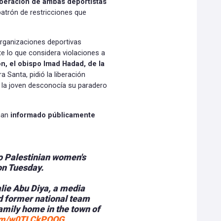
iberación de ambas deportistas
atrón de restricciones que
organizaciones deportivas
e lo que considera violaciones a
ón, el obispo Imad Hadad, de la
ra Santa, pidió la liberación
e la joven desconocía su paradero
 han
informado públicamente
wo Palestinian women's
on Tuesday.
lie Abu Diya, a media
nd former national team
amily home in the town of
.com/w0TLCkPQQG