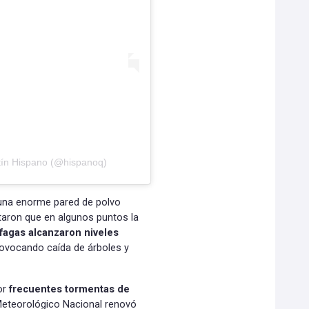
tín Hispano (@hispanoq)
 una enorme pared de polvo
taron que en algunos puntos la
áfagas alcanzaron niveles
rovocando caída de árboles y
or
frecuentes tormentas de
 Meteorológico Nacional renovó