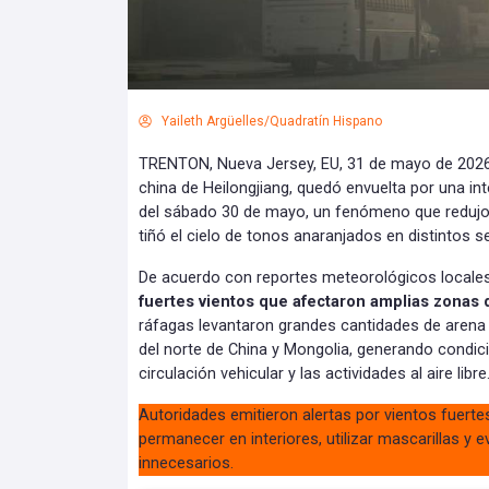
Yaileth Argüelles/Quadratín Hispano
TRENTON, Nueva Jersey, EU, 31 de mayo de 2026.- 
china de Heilongjiang, quedó envuelta por una in
del sábado 30 de mayo, un fenómeno que redujo d
tiñó el cielo de tonos anaranjados en distintos s
De acuerdo con reportes meteorológicos locale
fuertes vientos que afectaron amplias zonas 
ráfagas levantaron grandes cantidades de arena
del norte de China y Mongolia, generando condici
circulación vehicular y las actividades al aire libre
Autoridades emitieron alertas por vientos fuert
permanecer en interiores, utilizar mascarillas y 
innecesarios.