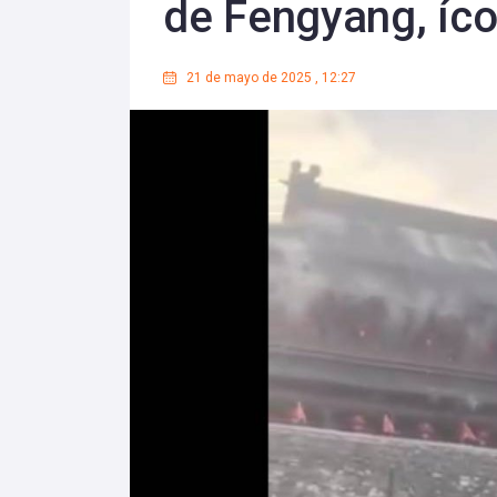
de Fengyang, íco
21 de mayo de 2025
,
12:27