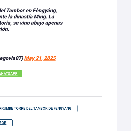
 del Tambor en Fèngyáng,
te la dinastía Ming. La
toria, se vino abajo apenas
ión.
segovia07)
May 21, 2025
WHATSAPP
RRUMBE TORRE DEL TAMBOR DE FENGYANG
MBOR