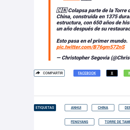
🇨🇳 Colapsa parte de la Torre
China, construida en 1375 duran
estructura, con 650 años de his
un año después de su restaurac
Esto pasa en el primer mundo.
pic.twitter.com/B76gm572nS
— Christopher Segovia (@Chri
COMPARTIR
FACEBOOK
X
ETIQUETAS
ANHUI
CHINA
DE
FENGYANG
TORRE DE TA