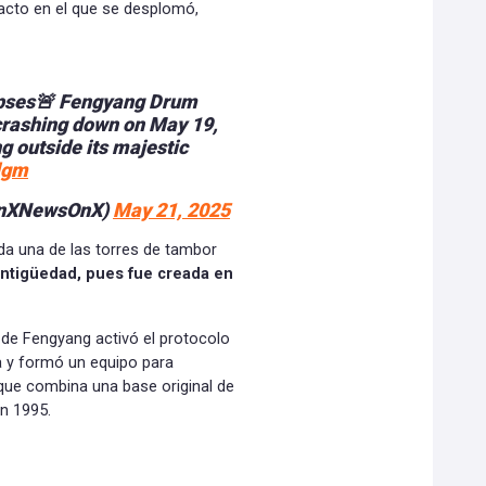
acto en el que se desplomó,
apses🚨 Fengyang Drum
crashing down on May 19,
g outside its majestic
lgm
GenXNewsOnX)
May 21, 2025
da una de las torres de tambor
antigüedad, pues fue creada en
o de Fengyang activó el protocolo
a y formó un equipo para
 que combina una base original de
en 1995.