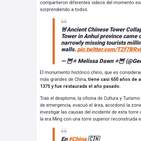
compartieron diferentes videos del momento ex
sorprendiendo a todos.
🚨Ancient Chinese Tower Coll
Tower in Anhui province came 
narrowly missing tourists millin
walls.
pic.twitter.com/TZf7BRv
— 🦉⭐️ Melissa Dawn ⭐️🦉 (@
El monumento histórico chino, que es considera
más grandes de China,
tiene casi 650 años de 
1375 y fue restaurada el año pasado.
Tras el desplome, la oficina de Cultura y Turism
de emergencia, evacuó el área, acordonó la zon
investigar las causas del incidente de esta torre
la era Ming con una torre superior reconstruida 
En
#China
🇨🇳