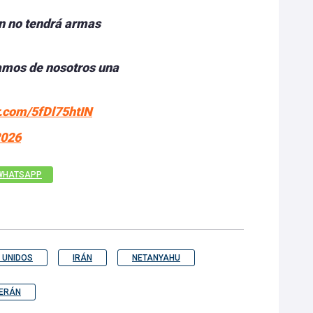
án no tendrá armas
jamos de nosotros una
er.com/5fDl75htIN
2026
WHATSAPP
 UNIDOS
IRÁN
NETANYAHU
ERÁN