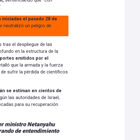
í,
sentenciando que "con
.
s iniciadas el pasado 28 de
r neutralizó un peligro de
 tras el despliegue de las
fundo en la estructura de la
portes emitidos por el
etalló que la armada y la fuerza
e sufrir la pérdida de científicos
rán se estiman en cientos de
gún las autoridades de Israel,
décadas para su recuperación.
r ministro Netanyahu
orando de entendimiento