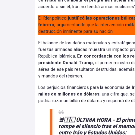
consiste en combatir el programa nuclear iran
acuerdo o sin él, Irán no tendrá armas nucleares"
El líder político
justificó las operaciones bélica
febrero,
argumentando que la intervención milita
destrucción inminente para su nación.
El balance de los daños materiales y estratégicos
fuerzas armadas aliadas muestra un impacto pro
República Islámica.
En concordancia con los re
presidente Donald Trump,
el primer ministro d
aérea de ese país resultaron destruidas, además d
y mandos del régimen.
Los perjuicios financieros para la economía de
I
miles de millones de dólares,
una cifra que, se
podría rozar un billón de dólares y requerirá de 
🚨🇮🇱 ÚLTIMA HORA - El prime
rompe el silencio tras el mem
entre Irán y Estados Unidos: