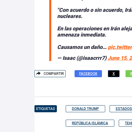
"Con acuerdo o sin acuerdo, Ir
nucleares.
En las operaciones en Irán ale
amenaza inmediata.
Causamos un daño…
pic.twitt
— Isaac (@isaacrrr7)
June 15, 
COMPARTIR
FACEBOOK
X
ETIQUETAS
DONALD TRUMP
ESTADOS
REPÚBLICA ISLÁMICA
TEH