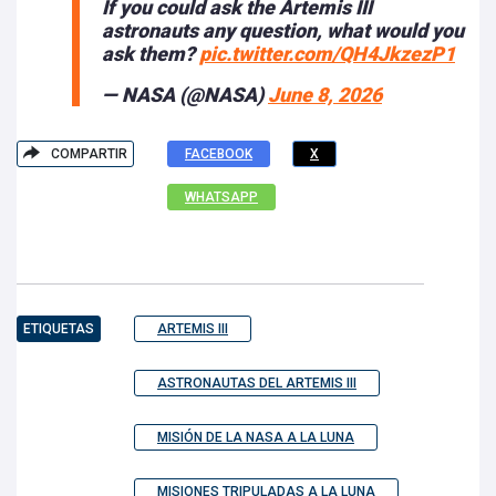
If you could ask the Artemis III
astronauts any question, what would you
ask them?
pic.twitter.com/QH4JkzezP1
— NASA (@NASA)
June 8, 2026
COMPARTIR
FACEBOOK
X
WHATSAPP
ETIQUETAS
ARTEMIS III
ASTRONAUTAS DEL ARTEMIS III
MISIÓN DE LA NASA A LA LUNA
MISIONES TRIPULADAS A LA LUNA